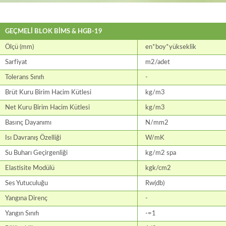
GEÇMELİ BLOK BİMS & HGB-19
Ölçü (mm)
en*boy*yükseklik
Sarfiyat
m2/adet
Tolerans Sınıfı
-
Brüt Kuru Birim Hacim Kütlesi
kg/m3
Net Kuru Birim Hacim Kütlesi
kg/m3
Basınç Dayanımı
N/mm2
Isı Davranış Özelliği
W/mK
Su Buharı Geçirgenliği
kg/m2 spa
Elastisite Modülü
kgk/cm2
Ses Yutuculuğu
Rw(db)
Yangına Direnç
-
Yangın Sınıfı
-=1