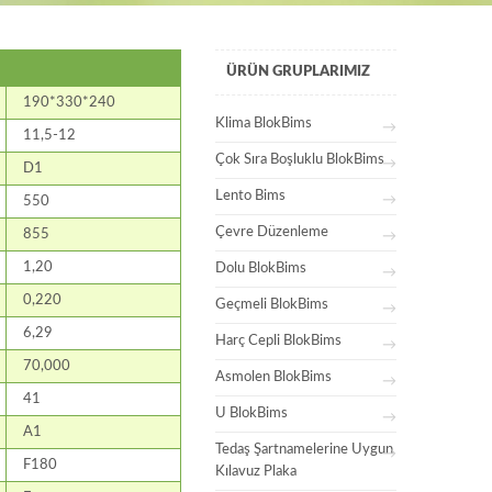
ÜRÜN GRUPLARIMIZ
190*330*240
Klima BlokBims
11,5-12
Çok Sıra Boşluklu BlokBims
D1
Lento Bims
550
Çevre Düzenleme
855
1,20
Dolu BlokBims
0,220
Geçmeli BlokBims
6,29
Harç Cepli BlokBims
70,000
Asmolen BlokBims
41
U BlokBims
A1
Tedaş Şartnamelerine Uygun
F180
Kılavuz Plaka