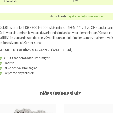
Bölünebilir
1/2
Bims Fiyatı:
Fiyat için iletişime geçiniz
lokBims ürünleri, İSO 9001-2008 sisteminde TS-EN 771/3 ve CE standartlarına
ürlü yapı sisteminin iç ve dış duvarlarında kullanılan yapı elemanlarıdır. Yüksek ısı 
afifliği ile yapılarda son derece güvenlik sunan blokbimsler zaman, malzeme ve i
e fonksiyonel çözümler sunar.
GEÇMELİ BLOK BİMS & HGB-19 in ÖZELLİKLERİ;
% 100 saf pomzadan üretilmiştir.
Hafiftir.
Isı ve ses yalıtımı sağlar.
Depreme dayanıklıdır.
DİĞER ÜRÜNLERİMİZ