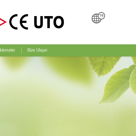
TR
klemeler
Bize Ulaşın