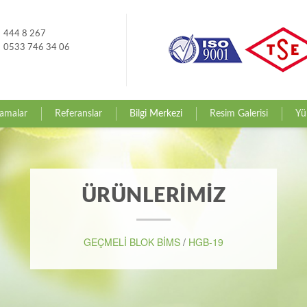
444 8 267
0533 746 34 06
amalar
Referanslar
Bilgi Merkezi
Resim Galerisi
Yü
ÜRÜNLERİMİZ
GEÇMELİ BLOK BİMS
/
HGB-19